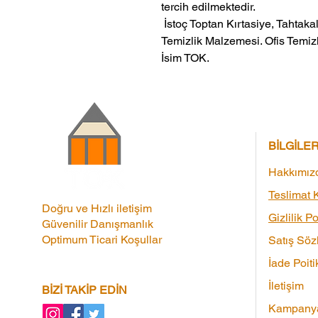
tercih edilmektedir.
 İstoç Toptan Kırtasiye, Tahtakale Toptan Kırtasiye veMerter Toptan 
Temizlik Malzemesi. Ofis Temizl
İsim TOK.
BİLGİLE
Hakkımız
Teslimat K
Doğru ve Hızlı iletişim
Gizlilik Po
Güvenilir Danışmanlık
Optimum Ticari Koşullar
Satış Söz
İade Poiti
İletişim
BİZİ TAKİP EDİN
Kampanya