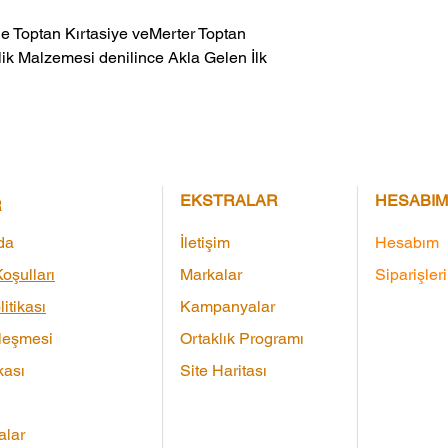
ik Malzemesi denilince Akla Gelen İlk 
EKSTRALAR
HESABIM
R
da
İletişim
Hesabım
oşulları
Markalar
Siparişler
litikası
Kampanyalar
leşmesi
Ortaklık Programı
kası
Site Haritası
lar