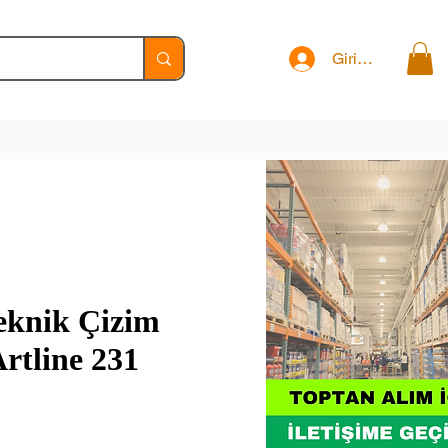
Giriş Yap
eknik Çizim
rtline 231