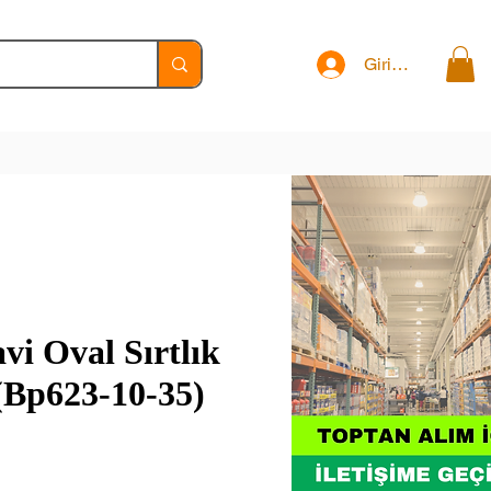
Giriş Yap
i Oval Sırtlık
(Bp623-10-35)
t