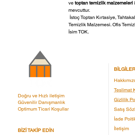
ve
toptan temizlik malzemeleri
mevcuttur.
 İstoç Toptan Kırtasiye, Tahtakale Toptan Kırtasiye veMerter Toptan 
Temizlik Malzemesi. Ofis Temizl
İsim TOK.
BİLGİLE
Hakkımız
Teslimat K
Doğru ve Hızlı iletişim
Gizlilik Po
Güvenilir Danışmanlık
Optimum Ticari Koşullar
Satış Söz
İade Poiti
İletişim
BİZİ TAKİP EDİN