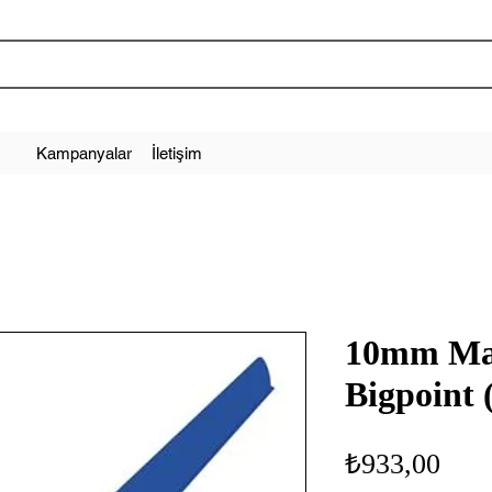
Kampanyalar
İletişim
10mm Mav
Bigpoint 
Fiya
₺933,00