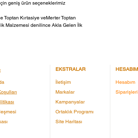
için geniş ürün seçeneklerimiz
ik Malzemesi denilince Akla Gelen İlk 
EKSTRALAR
HESABIM
R
da
İletişim
Hesabım
oşulları
Markalar
Siparişler
litikası
Kampanyalar
leşmesi
Ortaklık Programı
kası
Site Haritası