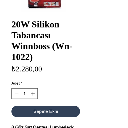
20W Silikon
Tabancası
Winnboss (Wn-
1022)
Fiyat
₺2.280,00
Adet
*
Sepete Ekle
3 Göz Sırt Çantası Lumberjack