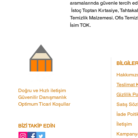
aramalarında güvenle tercih edil
 İstoç Toptan Kırtasiye, Tahtakale Toptan Kırtasiye veMerter Toptan 
Temizlik Malzemesi. Ofis Temizl
İsim TOK.
BİLGİLE
Hakkımız
Teslimat K
Doğru ve Hızlı iletişim
Gizlilik Po
Güvenilir Danışmanlık
Optimum Ticari Koşullar
Satış Söz
İade Poiti
İletişim
BİZİ TAKİP EDİN
Kampanya