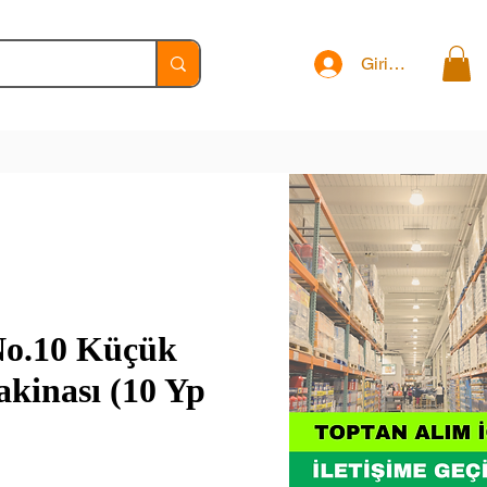
Giriş Yap
No.10 Küçük
kinası (10 Yp