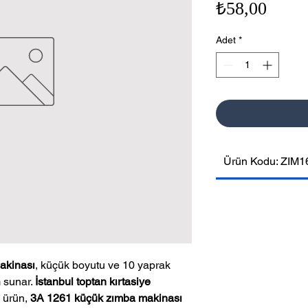
Fiyat
₺58,00
Adet
*
Ürün Kodu: ZIM1
akinası
, küçük boyutu ve 10 yaprak
m sunar.
İstanbul toptan kırtasiye
 ürün,
3A 1261 küçük zımba makinası