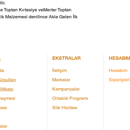
ir.
ik Malzemesi denilince Akla Gelen İlk 
EKSTRALAR
HESABIM
R
da
İletişim
Hesabım
oşulları
Markalar
Siparişler
litikası
Kampanyalar
leşmesi
Ortaklık Programı
kası
Site Haritası
lar