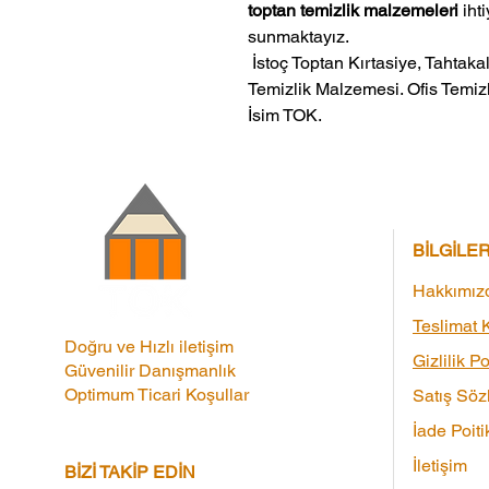
toptan temizlik malzemeleri
ihti
sunmaktayız.
 İstoç Toptan Kırtasiye, Tahtakale Toptan Kırtasiye veMerter Toptan 
Temizlik Malzemesi. Ofis Temizl
İsim TOK.
BİLGİLE
Hakkımız
Teslimat K
Doğru ve Hızlı iletişim
Gizlilik Po
Güvenilir Danışmanlık
Optimum Ticari Koşullar
Satış Söz
İade Poiti
İletişim
BİZİ TAKİP EDİN