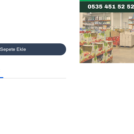
t
Sepete Ekle
2