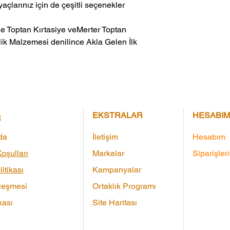
yaçlarınız için de çeşitli seçenekler
ik Malzemesi denilince Akla Gelen İlk 
EKSTRALAR
HESABIM
R
da
İletişim
Hesabım
oşulları
Markalar
Siparişler
litikası
Kampanyalar
leşmesi
Ortaklık Programı
kası
Site Haritası