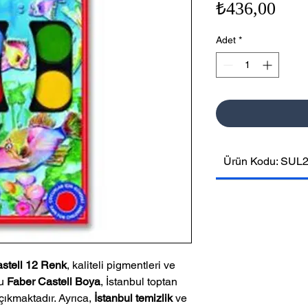
Fiya
₺436,00
Adet
*
Ürün Kodu: SUL
stell 12 Renk
, kaliteli pigmentleri ve
Bu
Faber Castell Boya
, İstanbul toptan
çıkmaktadır. Ayrıca,
İstanbul temizlik
ve