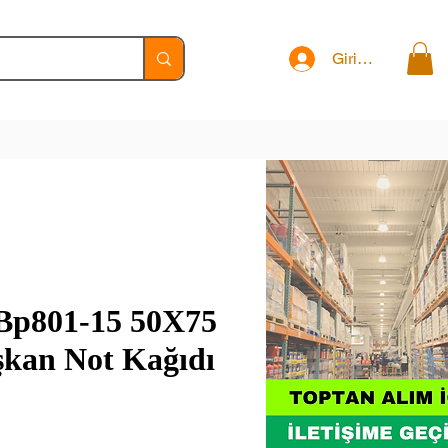
Giriş Yap
 Bp801-15 50X75
şkan Not Kağıdı