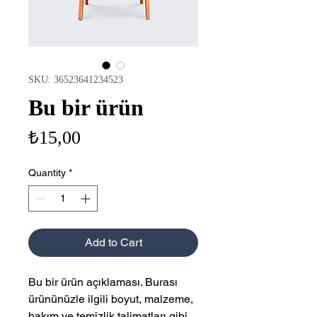
SKU: 36523641234523
Bu bir ürün
Price
₺15,00
Quantity
*
Add to Cart
Bu bir ürün açıklaması. Burası 
ürününüzle ilgili boyut, malzeme, 
bakım ve temizlik talimatları gibi 