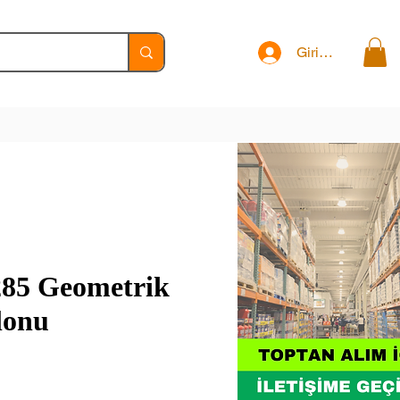
Giriş Yap
285 Geometrik
lonu