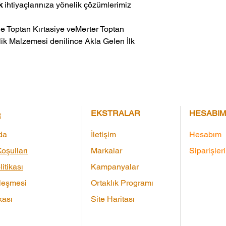
k
ihtiyaçlarınıza yönelik çözümlerimiz
ik Malzemesi denilince Akla Gelen İlk 
EKSTRALAR
HESABIM
R
da
İletişim
Hesabım
oşulları
Markalar
Siparişler
litikası
Kampanyalar
leşmesi
Ortaklık Programı
kası
Site Haritası