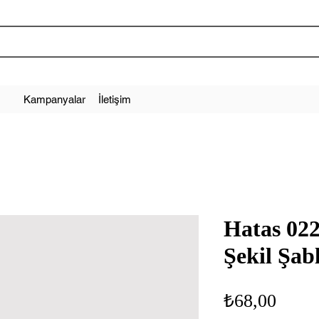
Kampanyalar
İletişim
Hatas 02
Şekil Şab
Fiyat
₺68,00