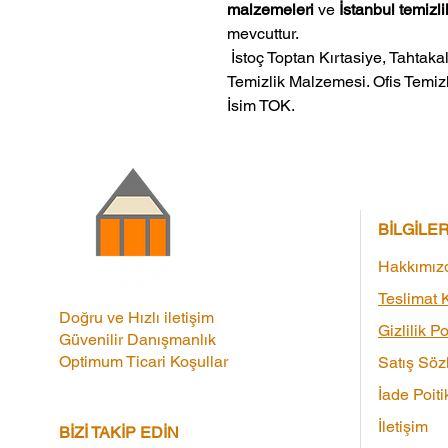
malzemeleri
ve
İstanbul temizli
mevcuttur.
 İstoç Toptan Kırtasiye, Tahtakale Toptan Kırtasiye veMerter Toptan 
Temizlik Malzemesi. Ofis Temizl
İsim TOK.
BİLGİLE
Hakkımız
Teslimat K
Doğru ve Hızlı iletişim
Gizlilik Po
Güvenilir Danışmanlık
Optimum Ticari Koşullar
Satış Söz
İade Poiti
İletişim
BİZİ TAKİP EDİN