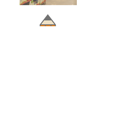
Doğru ve Hızlı iletişim
Güvenilir Danışmanlık
Optimum Ticari Koşullar
BİZİ TAKİP EDİN
BİLGİLER
Hakkımızda
Teslimat Koşulları
Gizlilik Politikası
Satış Sözleşmesi