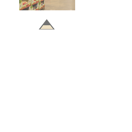
Doğru ve Hızlı iletişim
Güvenilir Danışmanlık
Optimum Ticari Koşullar
BİZİ TAKİP EDİN
BİLGİLER
Hakkımızda
Teslimat Koşulları
Gizlilik Politikası