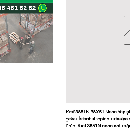
Kraf 3851N 38X51 Neon Yapışk
çeker.
İstanbul toptan kırtasiye
m
ürün,
Kraf 3851N neon not kağı