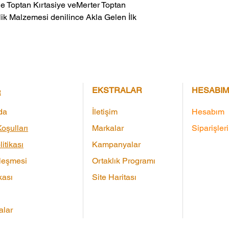
ik Malzemesi denilince Akla Gelen İlk 
EKSTRALAR
HESABIM
R
da
İletişim
Hesabım
oşulları
Markalar
Siparişler
litikası
Kampanyalar
leşmesi
Ortaklık Programı
kası
Site Haritası
lar