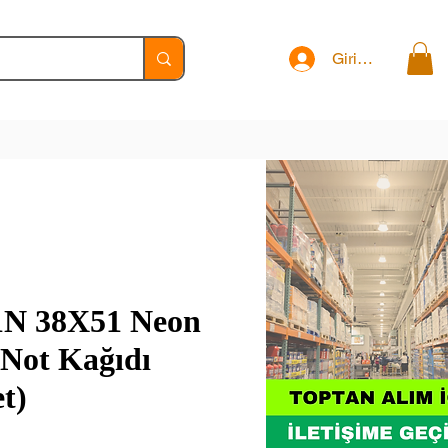
Giriş Yap
1N 38X51 Neon
 Not Kağıdı
et)