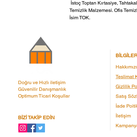
 İstoç Toptan Kırtasiye, Tahtakale Toptan Kırtasiye veMerter Toptan 
Temizlik Malzemesi. Ofis Temizl
İsim TOK.
BİLGİLE
Hakkımız
Teslimat K
Doğru ve Hızlı iletişim
Gizlilik Po
Güvenilir Danışmanlık
Optimum Ticari Koşullar
Satış Söz
İade Poiti
İletişim
BİZİ TAKİP EDİN
Kampanya