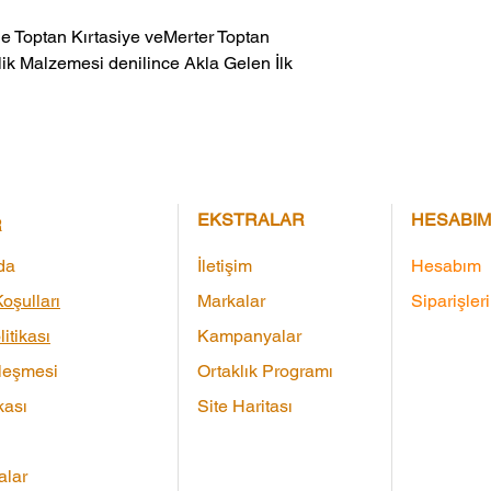
ik Malzemesi denilince Akla Gelen İlk 
EKSTRALAR
HESABIM
R
da
İletişim
Hesabım
oşulları
Markalar
Siparişler
litikası
Kampanyalar
leşmesi
Ortaklık Programı
kası
Site Haritası
lar