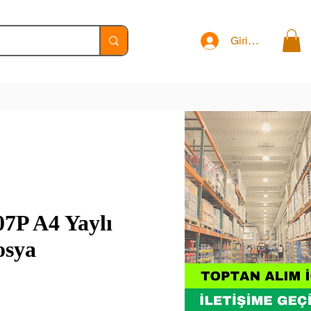
Giriş Yap
7P A4 Yaylı
osya
t