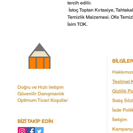
tercih edilir.
 İstoç Toptan Kırtasiye, Tahtakale Toptan Kırtasiye veMerter Toptan 
Temizlik Malzemesi. Ofis Temizl
İsim TOK.
BİLGİLE
Hakkımız
Teslimat K
Doğru ve Hızlı iletişim
Gizlilik Po
Güvenilir Danışmanlık
Optimum Ticari Koşullar
Satış Söz
İade Poiti
İletişim
BİZİ TAKİP EDİN
Kampanya