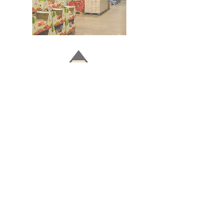
Doğru ve Hızlı iletişim
Güvenilir Danışmanlık
Optimum Ticari Koşullar
BİZİ TAKİP EDİN
BİLGİLER
Hakkımızda
Teslimat Koşulları