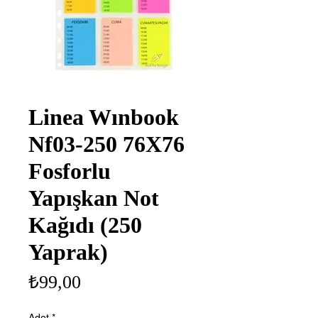
Linea Wınbook
Nf03-250 76X76
Fosforlu
Yapışkan Not
Kağıdı (250
Yaprak)
Fiyat
₺99,00
Adet
*