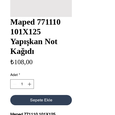
Maped 771110
101X125
Yapışkan Not
Kağıdı
Fiyat
₺108,00
Adet
*
Sepete Ekle
Maped 771110 101X125