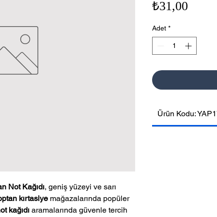
Fiyat
₺31,00
Adet
*
Ürün Kodu: YAP1
an Not Kağıdı
, geniş yüzeyi ve sarı
optan kırtasiye
mağazalarında popüler
ot kağıdı
aramalarında güvenle tercih