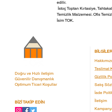
edilir.
 İstoç Toptan Kırtasiye, Tahtakale Toptan Kırtasiye veMerter Toptan 
Temizlik Malzemesi. Ofis Temizl
İsim TOK.
BİLGİLE
Hakkımız
Teslimat K
Doğru ve Hızlı iletişim
Gizlilik Po
Güvenilir Danışmanlık
Optimum Ticari Koşullar
Satış Söz
İade Poiti
İletişim
BİZİ TAKİP EDİN
Kampanya