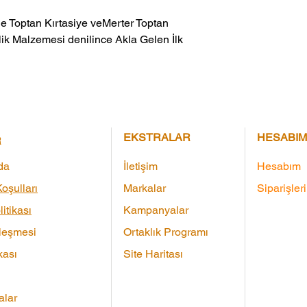
ik Malzemesi denilince Akla Gelen İlk 
EKSTRALAR
HESABIM
R
da
İletişim
Hesabım
oşulları
Markalar
Siparişler
litikası
Kampanyalar
leşmesi
Ortaklık Programı
kası
Site Haritası
lar