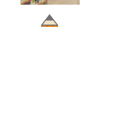
Doğru ve Hızlı iletişim
Güvenilir Danışmanlık
Optimum Ticari Koşullar
BİZİ TAKİP EDİN
BİLGİLER
Hakkımızda
Teslimat Koşulları
Gizlilik Politikası
Satış Sözleşmesi