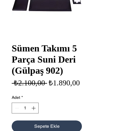
Sümen Takımı 5
Parça Suni Deri
(Gülpaş 902)
Normal
İndirimli
 ₺2.100,00 
₺1.890,00
Fiyat
Fiyat
Adet
*
Sepete Ekle