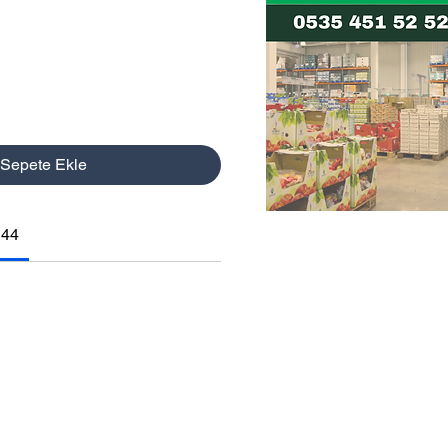
yat
Sepete Ekle
144