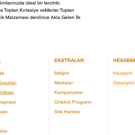
mlarınızda ideal bir tercihtir.
ik Malzemesi denilince Akla Gelen İlk 
EKSTRALAR
HESABIM
R
da
İletişim
Hesabım
oşulları
Markalar
Siparişler
litikası
Kampanyalar
leşmesi
Ortaklık Programı
kası
Site Haritası
lar