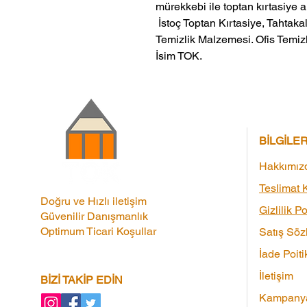
mürekkebi ile toptan kırtasiye alı
 İstoç Toptan Kırtasiye, Tahtakale Toptan Kırtasiye veMerter Toptan 
Temizlik Malzemesi. Ofis Temizl
İsim TOK.
BİLGİLE
Hakkımız
Teslimat K
Doğru ve Hızlı iletişim
Gizlilik Po
Güvenilir Danışmanlık
Optimum Ticari Koşullar
Satış Söz
İade Poiti
İletişim
BİZİ TAKİP EDİN
Kampanya