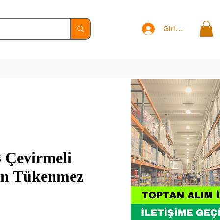
Giriş Yap
8 Çevirmeli
tın Tükenmez