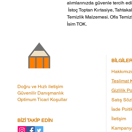
alımlarınızda güvenle tercih edil
 İstoç Toptan Kırtasiye, Tahtakale Toptan Kırtasiye veMerter Toptan 
Temizlik Malzemesi. Ofis Temizl
İsim TOK.
BİLGİLE
Hakkımız
Teslimat K
Doğru ve Hızlı iletişim
Gizlilik Po
Güvenilir Danışmanlık
Optimum Ticari Koşullar
Satış Söz
İade Poiti
İletişim
BİZİ TAKİP EDİN
Kampanya