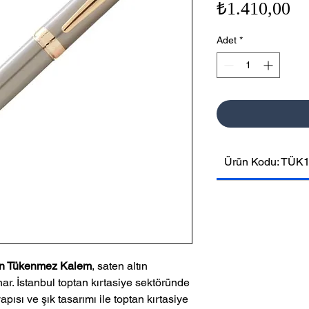
Fi
₺1.410,00
Adet
*
Ürün Kodu: TÜK
tın Tükenmez Kalem
, saten altın
ar. İstanbul toptan kırtasiye sektöründe
pısı ve şık tasarımı ile toptan kırtasiye