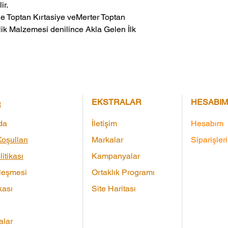
ir.
ik Malzemesi denilince Akla Gelen İlk 
EKSTRALAR
HESABIM
R
da
İletişim
Hesabım
oşulları
Markalar
Siparişler
litikası
Kampanyalar
leşmesi
Ortaklık Programı
kası
Site Haritası
lar