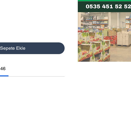
yat
Sepete Ekle
146