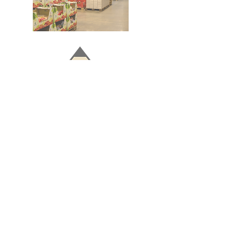
Doğru ve Hızlı iletişim
Güvenilir Danışmanlık
Optimum Ticari Koşullar
BİZİ TAKİP EDİN
BİLGİLER
Hakkımızda
Teslimat Koşulları