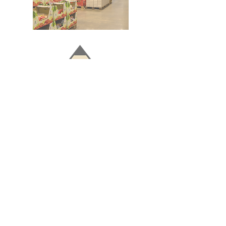
Doğru ve Hızlı iletişim
Güvenilir Danışmanlık
Optimum Ticari Koşullar
BİZİ TAKİP EDİN
BİLGİLER
Hakkımızda
Teslimat Koşulları
Gizlilik Politikası