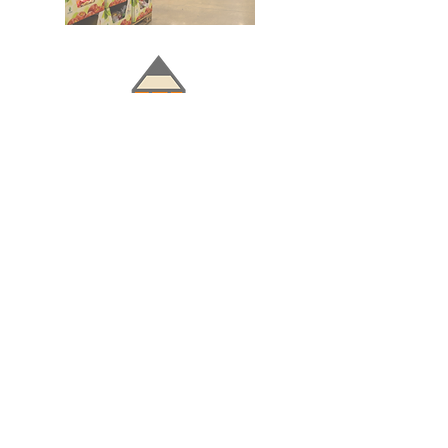
Doğru ve Hızlı iletişim
Güvenilir Danışmanlık
Optimum Ticari Koşullar
BİZİ TAKİP EDİN
BİLGİLER
Hakkımızda
Teslimat Koşulları
Gizlilik Politikası
Satış Sözleşmesi