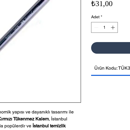
Fiyat
₺31,00
Adet
*
Ürün Kodu: TÜK
nomik yapısı ve dayanıklı tasarımı ile
 Kırmızı Tükenmez Kalem
, İstanbul
nda popülerdir ve
İstanbul temizlik