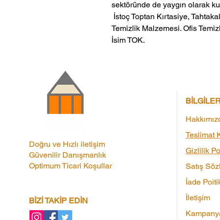
sektöründe de yaygın olarak kul
 İstoç Toptan Kırtasiye, Tahtakale Toptan Kırtasiye veMerter Toptan 
Temizlik Malzemesi. Ofis Temizl
İsim TOK.
BİLGİLE
Hakkımız
Teslimat K
Doğru ve Hızlı iletişim
Gizlilik Po
Güvenilir Danışmanlık
Optimum Ticari Koşullar
Satış Söz
İade Poiti
İletişim
BİZİ TAKİP EDİN
Kampanya