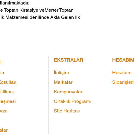
lanılmaktadır.
ik Malzemesi denilince Akla Gelen İlk 
EKSTRALAR
HESABIM
R
da
İletişim
Hesabım
oşulları
Markalar
Siparişler
litikası
Kampanyalar
leşmesi
Ortaklık Programı
kası
Site Haritası
lar