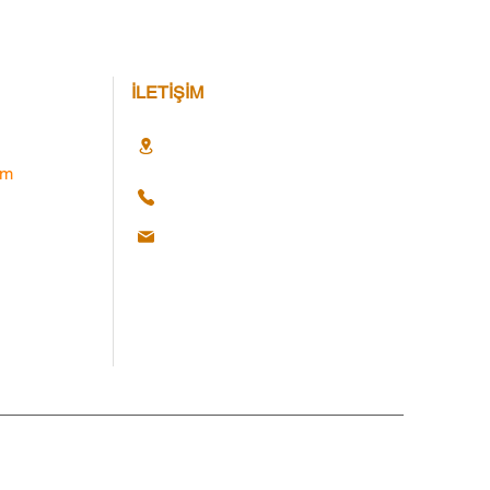
İLETİŞİM
im
Hakları Saklıdır. © 2025 Web Ajans