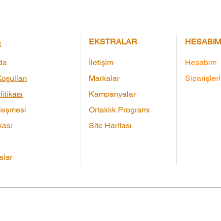
EKSTRALAR
HESABIM
R
da
İletişim
Hesabım
oşulları
Markalar
Siparişler
litikası
Kampanyalar
leşmesi
Ortaklık Programı
kası
Site Haritası
lar
Çeki
|
Markalar
|
Ürün İadesi
|
Site Haritası
|
İletişim
Tüm 