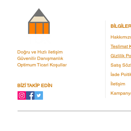
BİLGİLE
Hakkımız
Teslimat K
Doğru ve Hızlı iletişim
Gizlilik Po
Güvenilir Danışmanlık
Optimum Ticari Koşullar
Satış Söz
İade Poiti
İletişim
BİZİ TAKİP EDİN
Kampanya
Kampanyalar
|
Ortaklık Programı
|
Hediye 