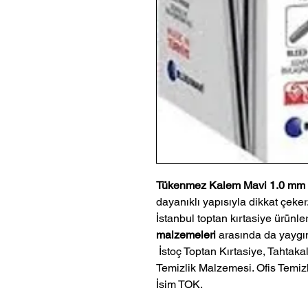
Tükenmez Kalem Mavi 1.0 mm 
dayanıklı yapısıyla dikkat çeke
İstanbul toptan kırtasiye ürünle
malzemeleri
arasında da yaygın
 İstoç Toptan Kırtasiye, Tahtakale Toptan Kırtasiye veMerter Toptan 
Temizlik Malzemesi. Ofis Temizl
İsim TOK.