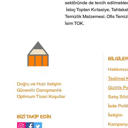
sektöründe de tercih edilmekted
 İstoç Toptan Kırtasiye, Tahtakale Toptan Kırtasiye veMerter Toptan 
Temizlik Malzemesi. Ofis Temizl
İsim TOK.
BİLGİLE
Hakkımız
Teslimat K
Doğru ve Hızlı iletişim
Gizlilik Po
Güvenilir Danışmanlık
Optimum Ticari Koşullar
Satış Söz
İade Poiti
İletişim
BİZİ TAKİP EDİN
Kampanya