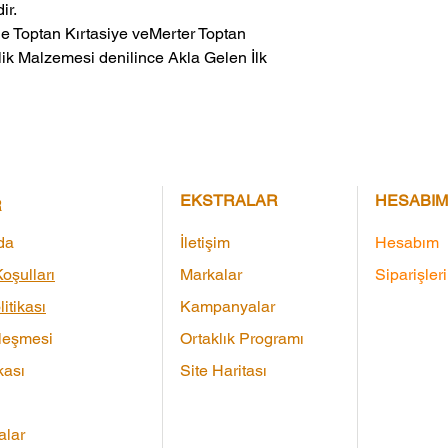
ir.
ik Malzemesi denilince Akla Gelen İlk 
EKSTRALAR
HESABIM
R
da
İletişim
Hesabım
oşulları
Markalar
Siparişler
litikası
Kampanyalar
leşmesi
Ortaklık Programı
kası
Site Haritası
lar