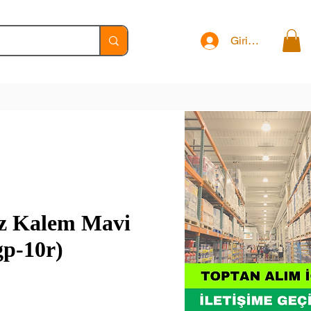
Giriş Yap
z Kalem Mavi
gp-10r)