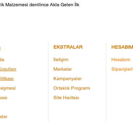
ik Malzemesi denilince Akla Gelen İlk 
EKSTRALAR
HESABIM
R
da
İletişim
Hesabım
oşulları
Markalar
Siparişler
litikası
Kampanyalar
leşmesi
Ortaklık Programı
kası
Site Haritası
lar