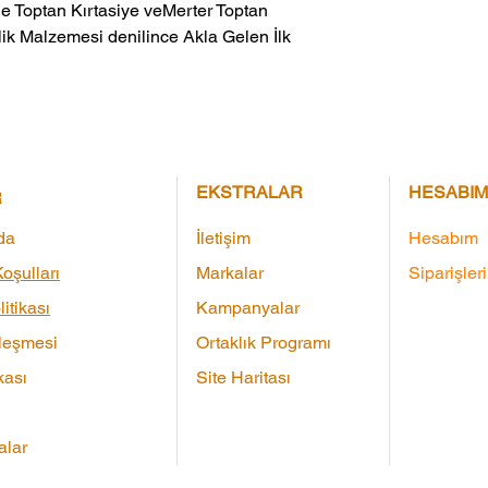
ik Malzemesi denilince Akla Gelen İlk 
EKSTRALAR
HESABIM
R
da
İletişim
Hesabım
oşulları
Markalar
Siparişler
litikası
Kampanyalar
leşmesi
Ortaklık Programı
kası
Site Haritası
lar