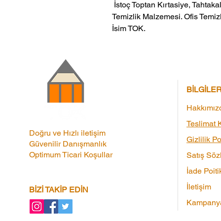
 İstoç Toptan Kırtasiye, Tahtakale Toptan Kırtasiye veMerter Toptan 
Temizlik Malzemesi. Ofis Temizl
İsim TOK.
BİLGİLE
Hakkımız
Teslimat K
Doğru ve Hızlı iletişim
Gizlilik Po
Güvenilir Danışmanlık
Optimum Ticari Koşullar
Satış Söz
İade Poiti
İletişim
BİZİ TAKİP EDİN
Kampanya