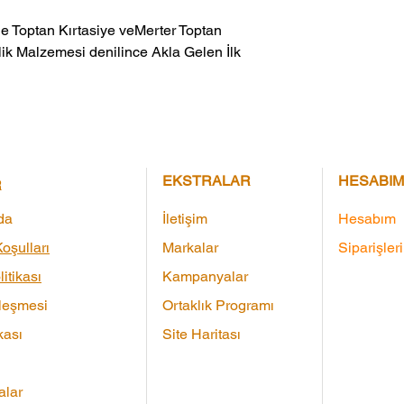
ik Malzemesi denilince Akla Gelen İlk 
EKSTRALAR
HESABIM
R
da
İletişim
Hesabım
oşulları
Markalar
Siparişler
litikası
Kampanyalar
leşmesi
Ortaklık Programı
kası
Site Haritası
lar