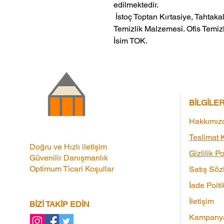
edilmektedir.
 İstoç Toptan Kırtasiye, Tahtakale Toptan Kırtasiye veMerter Toptan 
Temizlik Malzemesi. Ofis Temizl
İsim TOK.
BİLGİLE
Hakkımız
Teslimat K
Doğru ve Hızlı iletişim
Gizlilik Po
Güvenilir Danışmanlık
Optimum Ticari Koşullar
Satış Söz
İade Poiti
İletişim
BİZİ TAKİP EDİN
Kampanya