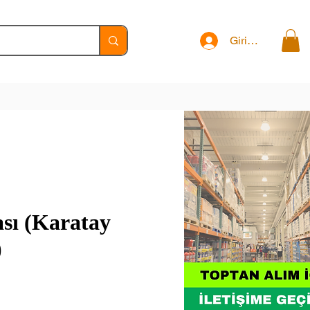
Giriş Yap
ası (Karatay
)