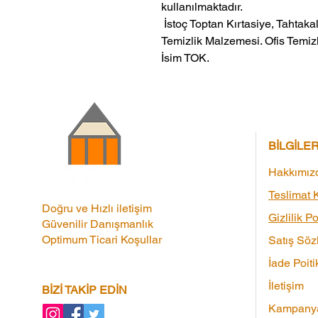
kullanılmaktadır.
 İstoç Toptan Kırtasiye, Tahtakale Toptan Kırtasiye veMerter Toptan 
Temizlik Malzemesi. Ofis Temizl
İsim TOK.
BİLGİLE
Hakkımız
Teslimat K
Doğru ve Hızlı iletişim
Gizlilik Po
Güvenilir Danışmanlık
Optimum Ticari Koşullar
Satış Söz
İade Poiti
İletişim
BİZİ TAKİP EDİN
Kampanya