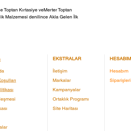
ik Malzemesi denilince Akla Gelen İlk 
EKSTRALAR
HESABIM
R
da
İletişim
Hesabım
oşulları
Markalar
Siparişler
litikası
Kampanyalar
leşmesi
Ortaklık Programı
kası
Site Haritası
lar