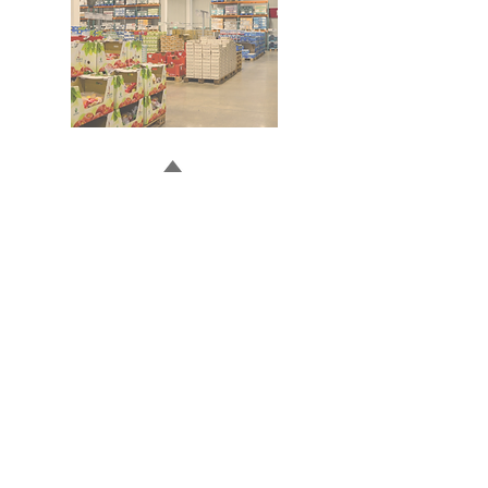
Doğru ve Hızlı iletişim
Güvenilir Danışmanlık
Optimum Ticari Koşullar
BİZİ TAKİP EDİN
BİLGİLER
Hakkımızda