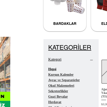
BARDAKLAR
EL
KATEGORİLER
Kategori
Hepsi
Kurşun Kalemler
Ayraç ve Separatörler
Okul Malzemeleri
Ağart
Sekreterlikler
Yıka
(TOZ
Guaj Boyalar
Hırdavat
Fiyat
₺0,0