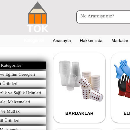
Kategoriler
Anasayfa
Hakkımızda
Markalar
Kategoriler
 ve Eğitim Gereçleri
t Ürünleri
zlik ve Sağlık Ürünleri
laj Malzemeleri
 ve Mutfak
BARDAKLAR
EL
til Ürünleri
 Malzemeler