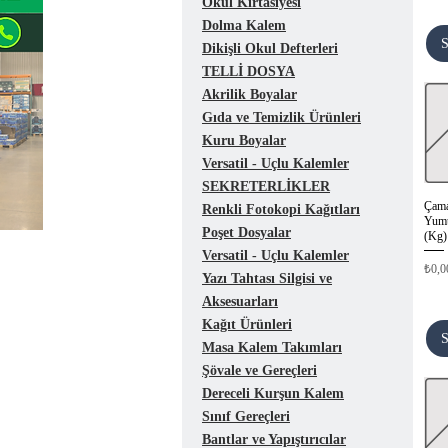
Okul Kırtasiyesi
Dolma Kalem
S
Dikişli Okul Defterleri
TELLİ DOSYA
Akrilik Boyalar
Gıda ve Temizlik Ürünleri
Kuru Boyalar
Versatil - Uçlu Kalemler
SEKRETERLİKLER
Çama
Renkli Fotokopi Kağıtları
Yumu
Poşet Dosyalar
(Kg)
Versatil - Uçlu Kalemler
Fiyat
₺0,0
Yazı Tahtası Silgisi ve
Aksesuarları
Kağıt Ürünleri
S
Masa Kalem Takımları
Şövale ve Gereçleri
Dereceli Kurşun Kalem
Sınıf Gereçleri
Bantlar ve Yapıştırıcılar