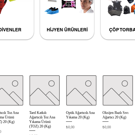
DİVENLER
HİJYEN ÜRÜNLERİ
ÇÖP TORBA
ıcılı Toz Ana
Taed Katkılı
Optik Ağartıcılı Ana
Oksijen Bazlı Sıvı
Hızlı Bakış
Hızlı Bakış
Hızlı Bakış
Hızlı Bakış
ma Ürünü
Ağartıcılı Toz Ana
Yıkama 20 (Kg)
Ağartıcı 20 (Kg)
) 20 (Kg)
Yıkama Ürünü
(TOZ) 20 (Kg)
Fiyat
Fiyat
₺0,00
₺0,00
0