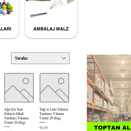
LARI
AMBALAJ MALZ.
Sırala:
Ağır Kir Kan
Yağ ve Leke Sökücü
Hızlı Bakış
Hızlı Bakış
Sökücü Alkali
Yardımcı Yıkama
Yardımcı Yıkama
Ürünü 20 (Kg)
Ürünü 20 (Kg)
Fiyat
₺0,00