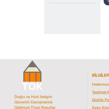
S
S
250 ml
Small
500 ml
80 ml
BİLGİLE
Hakkımız
Teslimat K
Doğru ve Hızlı iletişim
Gizlilik Po
Güvenilir Danışmanlık
Optimum Ticari Koşullar
Satış Söz