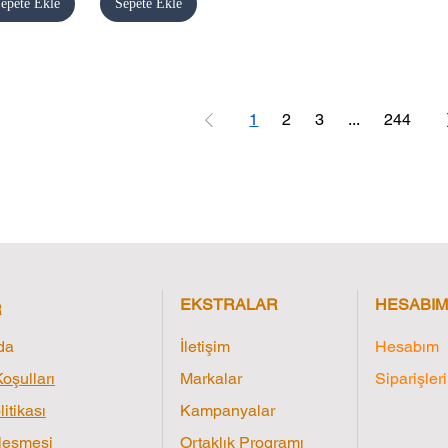
epete Ekle
Sepete Ekle
1
2
3
...
244
EKSTRALAR
HESABIM
R
da
İletişim
Hesabım
oşulları
Markalar
Siparişler
litikası
Kampanyalar
leşmesi
Ortaklık Programı