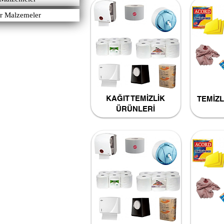
r Malzemeler
KAĞIT TEMİZLİK
TEMİZL
ÜRÜNLERİ