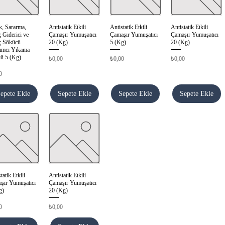
k, Sararma,
Antistatik Etkili
Antistatik Etkili
Antistatik Etkili
Hızlı Bakış
Hızlı Bakış
Hızlı Bakış
Hızlı Bakış
 Giderici ve
Çamaşır Yumuşatıcı
Çamaşır Yumuşatıcı
Çamaşır Yumuşatıcı
ç Sökücü
20 (Kg)
5 (Kg)
20 (Kg)
ımcı Yıkama
ü 5 (Kg)
Fiyat
Fiyat
Fiyat
₺0,00
₺0,00
₺0,00
0
epete Ekle
Sepete Ekle
Sepete Ekle
Sepete Ekle
tatik Etkili
Antistatik Etkili
Hızlı Bakış
Hızlı Bakış
şır Yumuşatıcı
Çamaşır Yumuşatıcı
g)
20 (Kg)
Fiyat
0
₺0,00