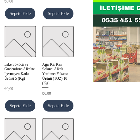
Fiyat
₺0,00
Sepete Ekle
Sepete Ekle
Leke Sökücü ve
Ağır Kir Kan
Hızlı Bakış
Hızlı Bakış
Güçlendirici Alkalite
Sökücü Alkali
İçermeyen Katkı
Yardımcı Yıkama
Ürünü 5 (Kg)
Ürünü (TOZ) 10
(Kg)
Fiyat
₺0,00
Fiyat
₺0,00
Sepete Ekle
Sepete Ekle