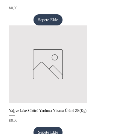
Fiyat
₺0,00
Sepete Ekle
Yağ ve Leke Sökücü Yardımcı Yıkama Ürünü 20 (Kg)
Fiyat
₺0,00
Sepete Ekle