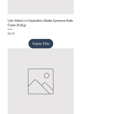
Leke Sökücü ve Güçlendirici Alkalite İçermeyen Katkı
Ürünü 20 (Kg)
Fiyat
₺0,00
Sepete Ekle