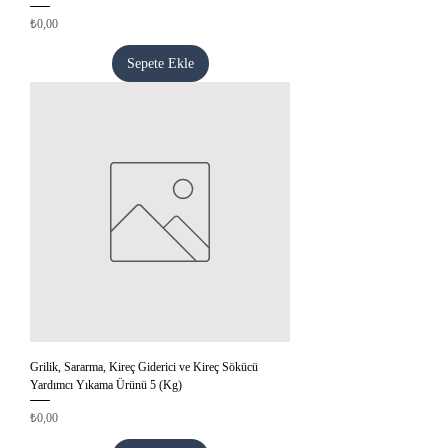
Fiyat
₺0,00
Sepete Ekle
Grilik, Sararma, Kireç Giderici ve Kireç Sökücü
Yardımcı Yıkama Ürünü 5 (Kg)
Fiyat
₺0,00