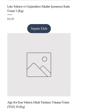
Leke Sökücü ve Güçlendirici Alkalite İçermeyen Katkı
Ürünü 5 (Kg)
Fiyat
₺0,00
Sepete Ekle
Ağır Kir Kan Sökücü Alkali Yardımcı Yıkama Ürünü
(TOZ) 10 (Kg)