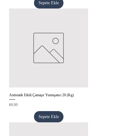
Sepete Ekle
Antistatik Etkili Çamaşır Yumuşatıcı 20 (Kg)
Fiyat
₺0,00
Sepete Ekle