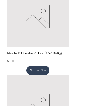
Nötralize Edici Yardımcı Yıkama Ürünü 20 (Kg)
Fiyat
₺0,00
Sepete Ekle