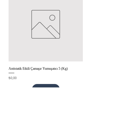
Antistatik Etkili Çamaşır Yumuşatıcı 5 (Kg)
Fiyat
₺0,00
Sepete Ekle