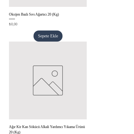
Oksijen Bazlı Sıvı Ağartıcı 20 (Kg)
Fiyat
₺0,00
Sepete Ekle
Ağır Kir Kan Sökücü Alkali Yardımcı Yıkama Ürünü
20 (Kg)