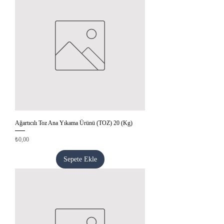
Ağartıcılı Toz Ana Yıkama Ürünü (TOZ) 20 (Kg)
Fiyat
₺0,00
Sepete Ekle