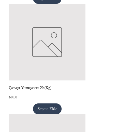
Çamaşır Yumuşatıcısı 20 (Kg)
Fiyat
₺0,00
Sepete Ekle