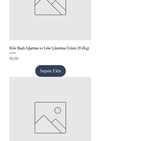
Klor Bazlı Ağartma ve Leke Çıkartma Ürünü 20 (Kg)
Fiyat
₺0,00
Sepete Ekle