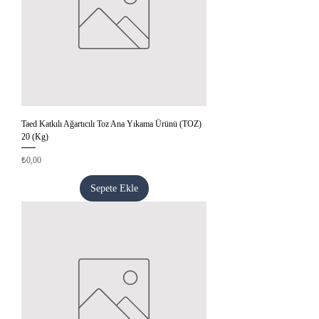
Taed Katkılı Ağartıcılı Toz Ana Yıkama Ürünü (TOZ)
20 (Kg)
Fiyat
₺0,00
Sepete Ekle