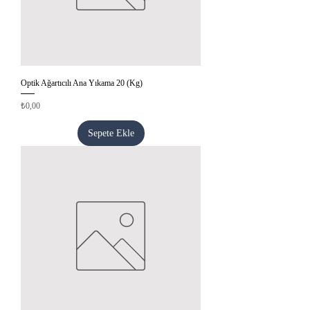
Optik Ağartıcılı Ana Yıkama 20 (Kg)
Fiyat
₺0,00
Sepete Ekle