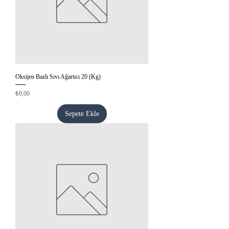
Oksijen Bazlı Sıvı Ağartıcı 20 (Kg)
Fiyat
₺0,00
Sepete Ekle