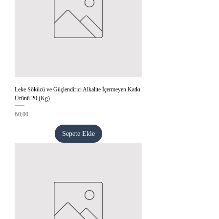
Leke Sökücü ve Güçlendirici Alkalite İçermeyen Katkı
Ürünü 20 (Kg)
Fiyat
₺0,00
Sepete Ekle