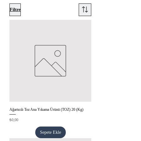
Filtre
Ağartıcılı Toz Ana Yıkama Ürünü (TOZ) 20 (Kg)
Fiyat
₺0,00
Sepete Ekle