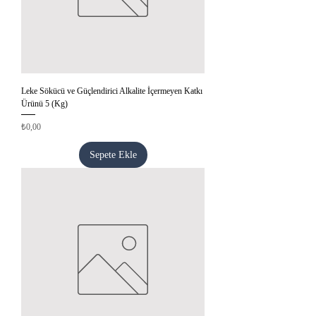
Leke Sökücü ve Güçlendirici Alkalite İçermeyen Katkı
Ürünü 5 (Kg)
Fiyat
₺0,00
Sepete Ekle