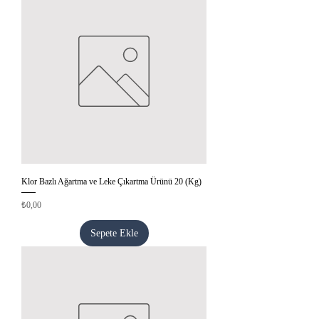
Klor Bazlı Ağartma ve Leke Çıkartma Ürünü 20 (Kg)
Fiyat
₺0,00
Sepete Ekle