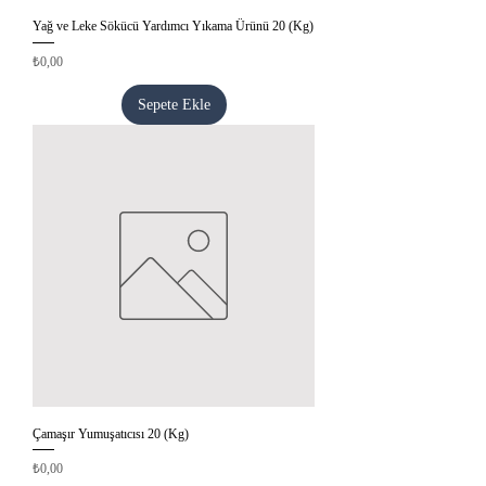
Yağ ve Leke Sökücü Yardımcı Yıkama Ürünü 20 (Kg)
Fiyat
₺0,00
Sepete Ekle
Çamaşır Yumuşatıcısı 20 (Kg)
Fiyat
₺0,00