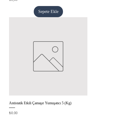
Sepete Ekle
Antistatik Etkili Çamaşır Yumuşatıcı 5 (Kg)
Fiyat
₺0,00
Sepete Ekle