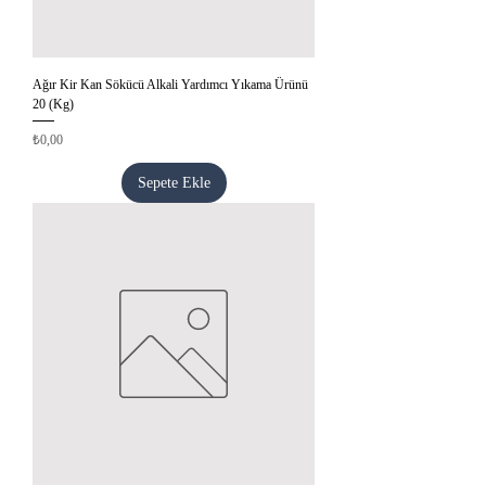
Ağır Kir Kan Sökücü Alkali Yardımcı Yıkama Ürünü
20 (Kg)
Fiyat
₺0,00
Sepete Ekle