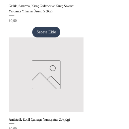
Grilik, Sararma, Kireç Giderici ve Kireç Sökücü
Yardımcı Yıkama Ürünü 5 (Kg)
Fiyat
₺0,00
Sepete Ekle
Antistatik Etkili Çamaşır Yumuşatıcı 20 (Kg)
Fiyat
₺0,00