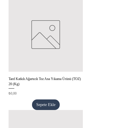
Taed Katkılı Ağartıcılı Toz Ana Yıkama Ürünü (TOZ)
20 (Kg)
Fiyat
₺0,00
Sepete Ekle