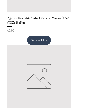
Ağır Kir Kan Sökücü Alkali Yardımcı Yıkama Ürünü
(TOZ) 10 (Kg)
Fiyat
₺0,00
Sepete Ekle