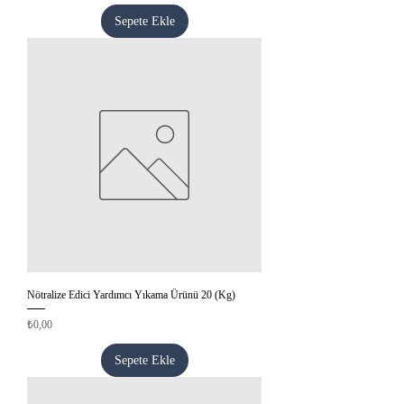
Sepete Ekle
Nötralize Edici Yardımcı Yıkama Ürünü 20 (Kg)
Fiyat
₺0,00
Sepete Ekle