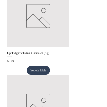
Optik Ağartıcılı Ana Yıkama 20 (Kg)
Fiyat
₺0,00
Sepete Ekle