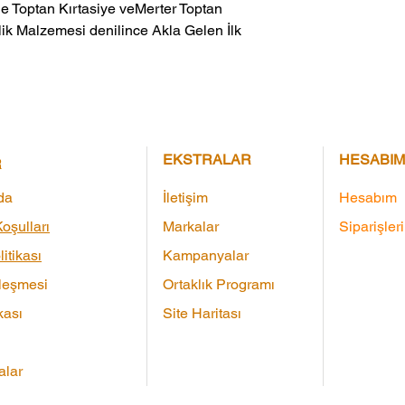
ik Malzemesi denilince Akla Gelen İlk 
EKSTRALAR
HESABIM
R
da
İletişim
Hesabım
oşulları
Markalar
Siparişler
litikası
Kampanyalar
leşmesi
Ortaklık Programı
kası
Site Haritası
lar