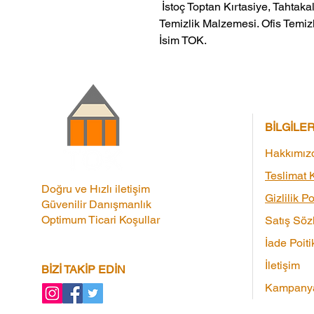
 İstoç Toptan Kırtasiye, Tahtakale Toptan Kırtasiye veMerter Toptan 
Temizlik Malzemesi. Ofis Temizl
İsim TOK.
BİLGİLE
Hakkımız
Teslimat K
Doğru ve Hızlı iletişim
Gizlilik Po
Güvenilir Danışmanlık
Optimum Ticari Koşullar
Satış Söz
İade Poiti
İletişim
BİZİ TAKİP EDİN
Kampanya