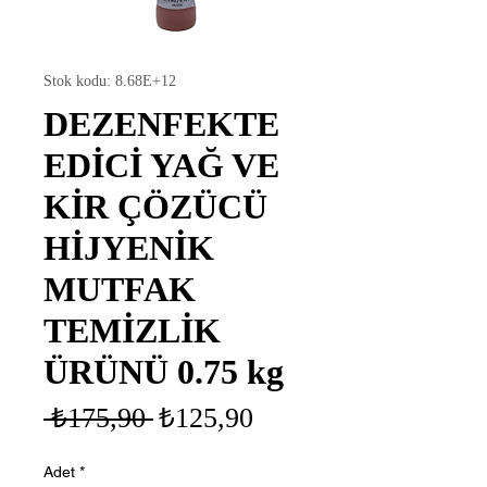
Stok kodu: 8.68E+12
DEZENFEKTE
EDİCİ YAĞ VE
KİR ÇÖZÜCÜ
HİJYENİK
MUTFAK
TEMİZLİK
ÜRÜNÜ 0.75 kg
Normal
İndirimli
 ₺175,90 
₺125,90
Fiyat
Fiyat
Adet
*