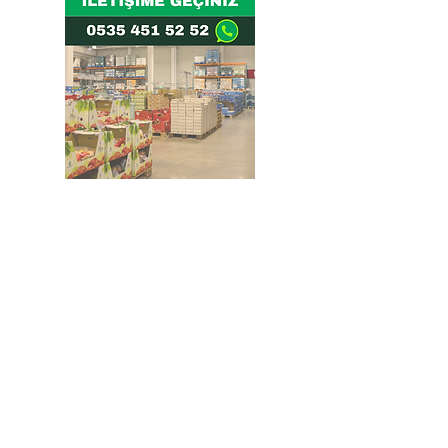
Doğru ve Hızlı iletişim
Güvenilir Danışmanlık
Optimum Ticari Koşullar
BİZİ TAKİP EDİN