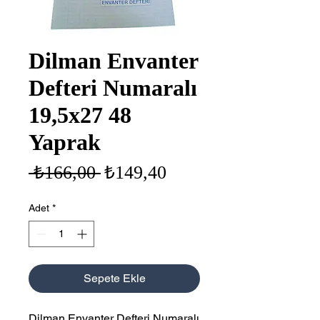
Dilman Envanter
Defteri Numaralı
19,5x27 48
Yaprak
Normal
İndirimli
 ₺166,00 
₺149,40
Fiyat
Fiyat
Adet
*
Sepete Ekle
Dilman Envanter Defteri Numaralı