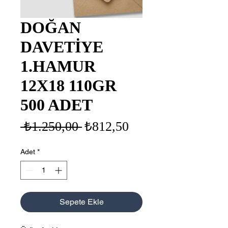
DOĞAN
DAVETİYE
1.HAMUR
12X18 110GR
500 ADET
Normal
İndirimli
 ₺1.250,00 
₺812,50
Fiyat
Fiyat
Adet
*
Sepete Ekle