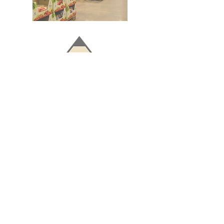
Doğru ve Hızlı iletişim
Güvenilir Danışmanlık
Optimum Ticari Koşullar
BİZİ TAKİP EDİN
BİLGİLER
Hakkımızda
Teslimat Koşulları
Gizlilik Politikası