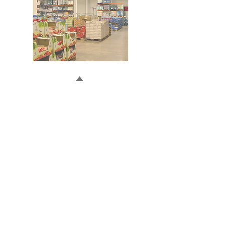
Doğru ve Hızlı iletişim
Güvenilir Danışmanlık
Optimum Ticari Koşullar
BİZİ TAKİP EDİN
BİLGİLER
Hakkımızda