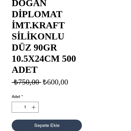
DOĞAN
DİPLOMAT
İMT.KRAFT
SİLİKONLU
DÜZ 90GR
10.5X24CM 500
ADET
Normal
İndirimli
 ₺750,00 
₺600,00
Fiyat
Fiyat
Adet
*
Sepete Ekle