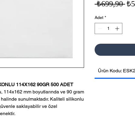
No
 ₺699,90 
₺5
Fiy
Adet
*
Ürün Kodu: ESK
KONLU 114X162 90GR 500 ADET
u, 114x162 mm boyutlarında ve 90 gram
 halinde sunulmaktadır. Kaliteli silikonlu
güvenle saklayabilir ve özel
enektir.