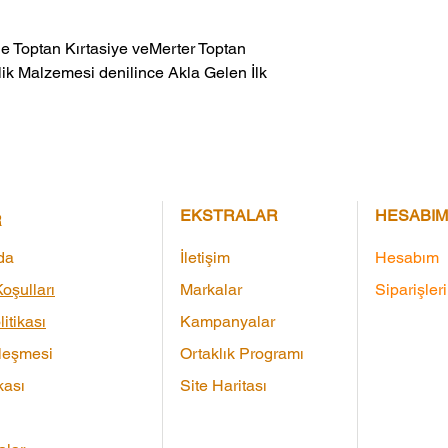
ik Malzemesi denilince Akla Gelen İlk 
EKSTRALAR
HESABIM
R
da
İletişim
Hesabım
oşulları
Markalar
Siparişler
litikası
Kampanyalar
leşmesi
Ortaklık Programı
kası
Site Haritası