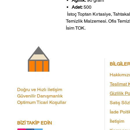
Ağırlık:
90 gram
Adet:
500
 İstoç Toptan Kırtasiye, Tahtakale Toptan Kırtasiye veMerter Toptan 
Temizlik Malzemesi. Ofis Temizl
İsim TOK.
BİLGİLE
Hakkımız
Teslimat K
Doğru ve Hızlı iletişim
Gizlilik Po
Güvenilir Danışmanlık
Optimum Ticari Koşullar
Satış Söz
İade Poiti
İletişim
BİZİ TAKİP EDİN