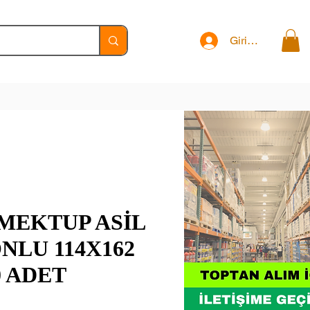
Giriş Yap
MEKTUP ASİL
ONLU 114X162
0 ADET