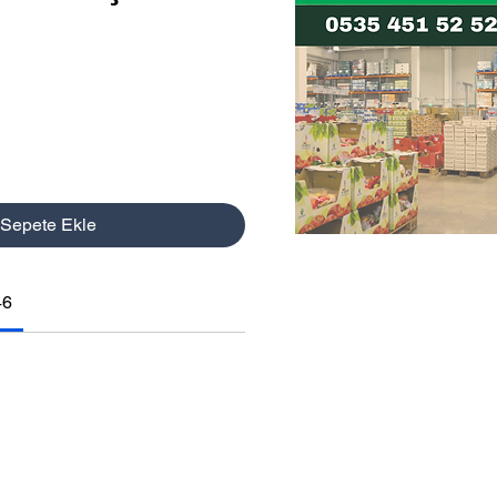
t
Sepete Ekle
46