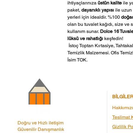
ihtiyaçlarınıza
üstün kalite
ile y
paket,
dayanıklı yapısı
ile uzun
yerleri için idealdir. %100
doğa
olan bu tuvalet kağıdı, size ve s
kullanım sunar.
Dolce 16 Tuvale
lüksü ve rahatlığı
keşfedin!
 İstoç Toptan Kırtasiye, Tahtakale Toptan Kırtasiye veMerter Toptan 
Temizlik Malzemesi. Ofis Temizl
İsim TOK.
BİLGİLE
Hakkımız
Teslimat K
Doğru ve Hızlı iletişim
Gizlilik Po
Güvenilir Danışmanlık