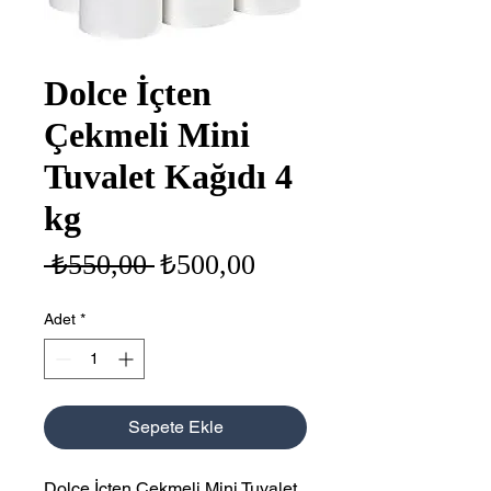
Dolce İçten
Çekmeli Mini
Tuvalet Kağıdı 4
kg
Normal
İndirimli
 ₺550,00 
₺500,00
Fiyat
Fiyat
Adet
*
Sepete Ekle
Dolce İçten Çekmeli Mini Tuvalet