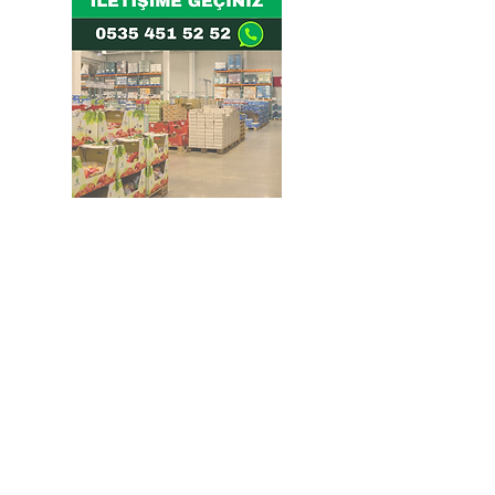
Doğru ve Hızlı iletişim
Güvenilir Danışmanlık
Optimum Ticari Koşullar
BİZİ TAKİP EDİN