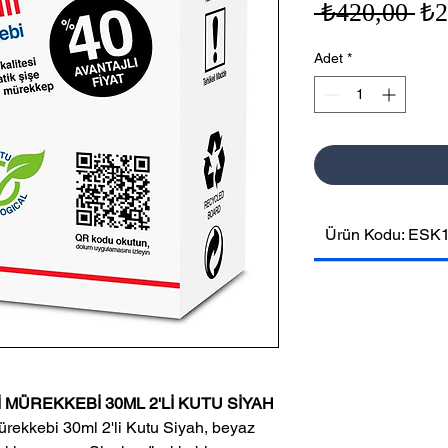
No
 ₺420,00 
₺2
Fiy
Adet
*
Ürün Kodu: ESK
 MÜREKKEBİ 30ML 2'Lİ KUTU SİYAH
ekkebi 30ml 2'li Kutu Siyah, beyaz