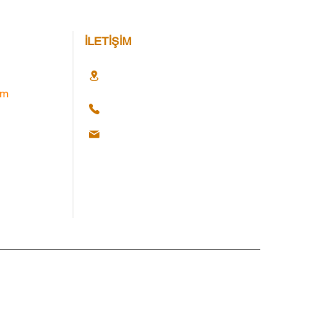
İLETİŞİM
im
Hakları Saklıdır. © 2025 Web Ajans