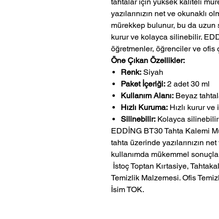
tahtalar için yüksek kaliteli m
yazılarınızın net ve okunaklı ol
mürekkep bulunur, bu da uzun sü
kurur ve kolayca silinebilir. 
öğretmenler, öğrenciler ve ofis 
Öne Çıkan Özellikler:
Renk:
Siyah
Paket İçeriği:
2 adet 30 ml
Kullanım Alanı:
Beyaz tahtal
Hızlı Kuruma:
Hızlı kurur ve
Silinebilir:
Kolayca silinebilir
EDDİNG BT30 Tahta Kalemi Mür
tahta üzerinde yazılarınızın net
kullanımda mükemmel sonuçlar 
 İstoç Toptan Kırtasiye, Tahtakale Toptan Kırtasiye veMerter Toptan 
Temizlik Malzemesi. Ofis Temizl
İsim TOK.