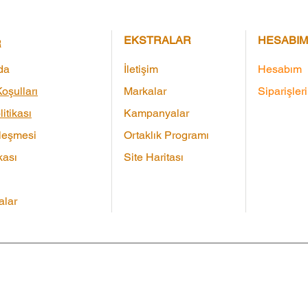
EKSTRALAR
HESABIM
R
da
İletişim
Hesabım
oşulları
Markalar
Siparişler
litikası
Kampanyalar
leşmesi
Ortaklık Programı
kası
Site Haritası
lar
Çeki
|
Markalar
|
Ürün İadesi
|
Site Haritası
|
İletişim
Tüm 