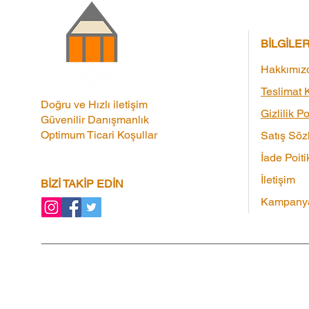
BİLGİLE
Hakkımız
Teslimat K
Doğru ve Hızlı iletişim
Gizlilik Po
Güvenilir Danışmanlık
Optimum Ticari Koşullar
Satış Söz
İade Poiti
İletişim
BİZİ TAKİP EDİN
Kampanya
Kampanyalar
|
Ortaklık Programı
|
Hediye 