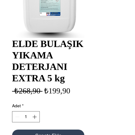
ELDE BULAŞIK
YIKAMA
DETERJANI
EXTRA 5 kg
Normal
İndirimli
 ₺268,90 
₺199,90
Fiyat
Fiyat
Adet
*