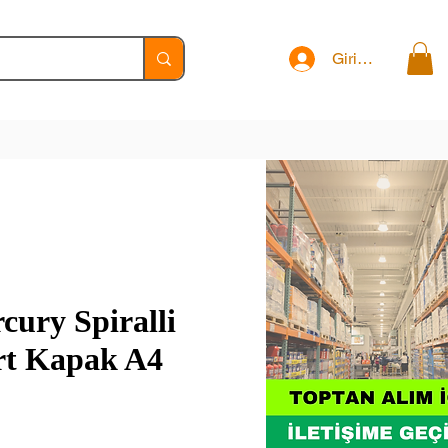
Giriş Yap
ury Spiralli
rt Kapak A4