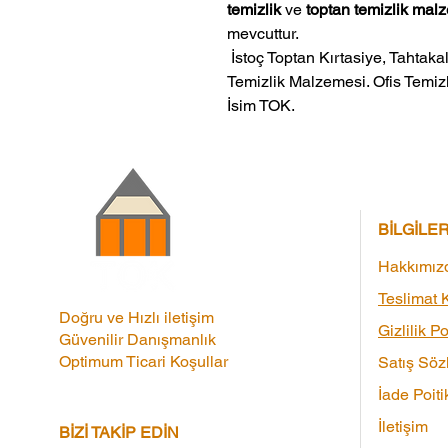
temizlik
ve
toptan temizlik mal
mevcuttur.
 İstoç Toptan Kırtasiye, Tahtakale Toptan Kırtasiye veMerter Toptan 
Temizlik Malzemesi. Ofis Temizl
İsim TOK.
BİLGİLE
Hakkımız
Teslimat K
Doğru ve Hızlı iletişim
Gizlilik Po
Güvenilir Danışmanlık
Optimum Ticari Koşullar
Satış Söz
İade Poiti
İletişim
BİZİ TAKİP EDİN