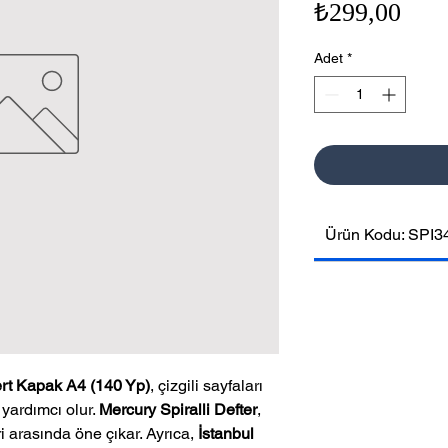
Fiya
₺299,00
Adet
*
Ürün Kodu: SPI3
ert Kapak A4 (140 Yp)
, çizgili sayfaları
 yardımcı olur.
Mercury Spiralli Defter
,
ri arasında öne çıkar. Ayrıca,
İstanbul