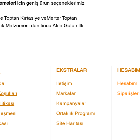
zemeleri
için geniş ürün seçeneklerimiz
ik Malzemesi denilince Akla Gelen İlk 
EKSTRALAR
HESABIM
R
da
İletişim
Hesabım
oşulları
Markalar
Siparişler
litikası
Kampanyalar
leşmesi
Ortaklık Programı
kası
Site Haritası