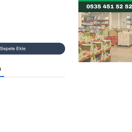
t
Sepete Ekle
4