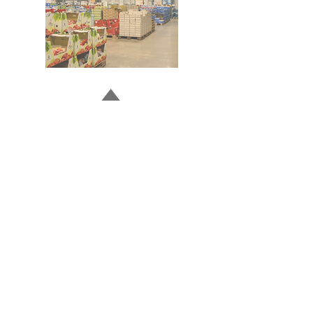
Doğru ve Hızlı iletişim
Güvenilir Danışmanlık
Optimum Ticari Koşullar
BİZİ TAKİP EDİN
BİLGİLER
Hakkımızda