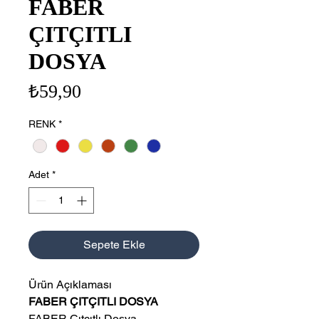
FABER
ÇITÇITLI
DOSYA
Fiyat
₺59,90
RENK
*
Adet
*
Sepete Ekle
Ürün Açıklaması
FABER ÇITÇITLI DOSYA
FABER Çıtçıtlı Dosya,