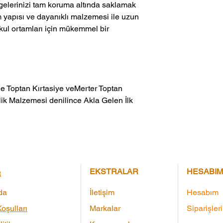
elgelerinizi tam koruma altında saklamak
am yapısı ve dayanıklı malzemesi ile uzun
okul ortamları için mükemmel bir
ik Malzemesi denilince Akla Gelen İlk 
EKSTRALAR
HESABIM
R
da
İletişim
Hesabım
oşulları
Markalar
Siparişler