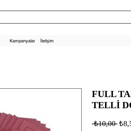
Kampanyalar
İletişim
FULL T
TELLİ 
Nor
 ₺10,00 
₺8,