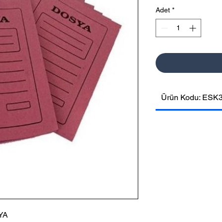
Fiya
Adet
*
Ürün Kodu: ESK
YA