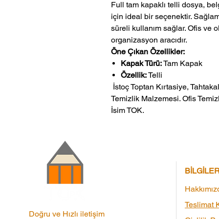
Full tam kapaklı telli dosya, b
için ideal bir seçenektir. Sağl
süreli kullanım sağlar. Ofis ve 
organizasyon aracıdır.
Öne Çıkan Özellikler:
Kapak Türü:
Tam Kapak
Özellik:
Telli
 İstoç Toptan Kırtasiye, Tahtakale Toptan Kırtasiye veMerter Toptan 
Temizlik Malzemesi. Ofis Temizl
İsim TOK.
BİLGİLE
Hakkımız
Teslimat K
Doğru ve Hızlı iletişim