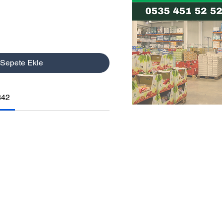
t
Fiyat
Sepete Ekle
342