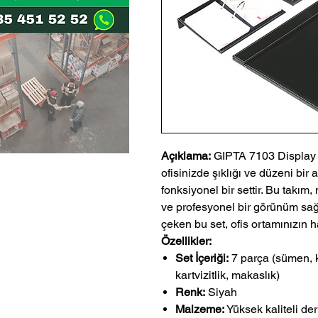
Açıklama:
GIPTA 7103 Display 
ofisinizde şıklığı ve düzeni bir
fonksiyonel bir settir. Bu takım
ve profesyonel bir görünüm sağl
çeken bu set, ofis ortamınızın h
Özellikler:
Set İçeriği:
7 parça (sümen, k
kartvizitlik, makaslık)
Renk:
Siyah
Malzeme:
Yüksek kaliteli de