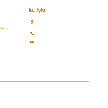
İLETİŞİM
im
Hakları Saklıdır. © 2025 Web Ajans