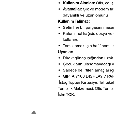
Kullanım Alanları:
Ofis, çalı
Avantajlar:
Şık ve modern tas
dayanıklı ve uzun ömürlü
Kullanım Talimatı:
Setin her bir parçasını masan
Kalem, not kağıdı, dosya ve 
kullanın.
Temizlemek için hafif nemli bi
Uyarılar:
Direkt güneş ışığından uzak 
Çocukların ulaşamayacağı ye
Sadece belirtilen amaçlar içi
GIPTA 7103 DISPLAY 7 P
 İstoç Toptan Kırtasiye, Tahtakale Toptan Kırtasiye veMerter Toptan 
Temizlik Malzemesi. Ofis Temizl
İsim TOK.