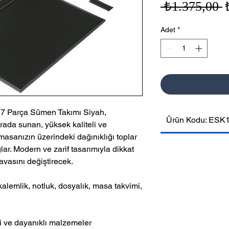
N
 ₺1.375,00 
F
Adet
*
7 Parça Sümen Takımı Siyah,
Ürün Kodu: ESK
 arada sunan, yüksek kaliteli ve
, masanızın üzerindeki dağınıklığı toplar
ar. Modern ve zarif tasarımıyla dikkat
avasını değiştirecek.
alemlik, notluk, dosyalık, masa takvimi,
ri ve dayanıklı malzemeler