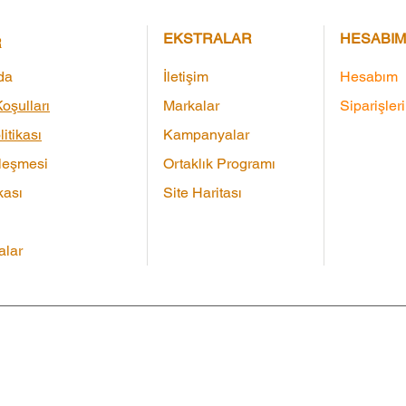
EKSTRALAR
HESABIM
R
da
İletişim
Hesabım
oşulları
Markalar
Siparişler
litikası
Kampanyalar
leşmesi
Ortaklık Programı
kası
Site Haritası
lar
Çeki
|
Markalar
|
Ürün İadesi
|
Site Haritası
|
İletişim
Tüm 