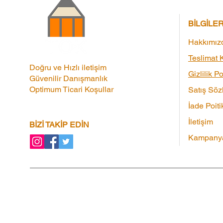
BİLGİLE
Hakkımız
Teslimat K
Doğru ve Hızlı iletişim
Gizlilik Po
Güvenilir Danışmanlık
Optimum Ticari Koşullar
Satış Söz
İade Poiti
İletişim
BİZİ TAKİP EDİN
Kampanya
Kampanyalar
|
Ortaklık Programı
|
Hediye 