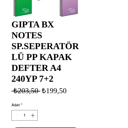
GIPTA BX
NOTES
SP.SEPERATÖR
LÜ PP KAPAK
DEFTER A4
240YP 7+2
Normal
İndirimli
 ₺203,50 
₺199,50
Fiyat
Fiyat
Adet
*