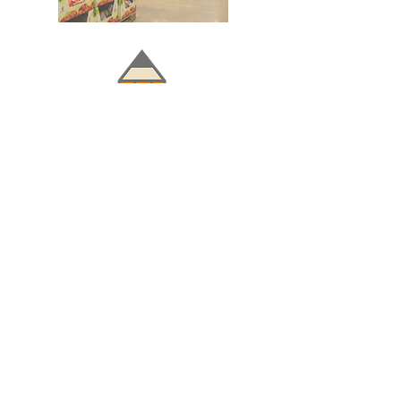
Doğru ve Hızlı iletişim
Güvenilir Danışmanlık
Optimum Ticari Koşullar
BİZİ TAKİP EDİN
BİLGİLER
Hakkımızda
Teslimat Koşulları
Gizlilik Politikası
Satış Sözleşmesi